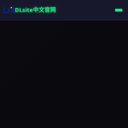
DLsite中文官网