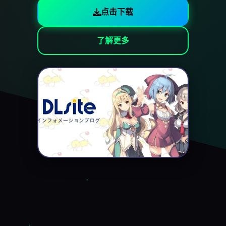
点击下载
了解更多