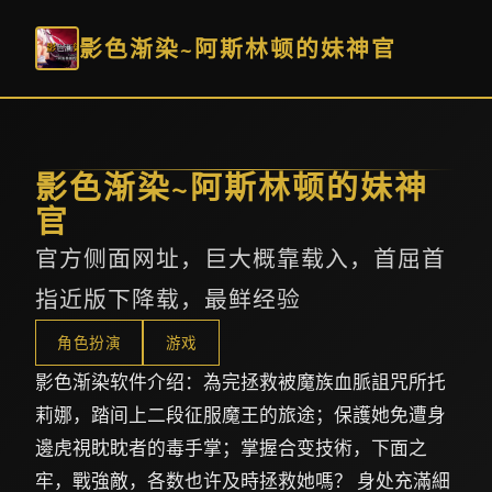
影色渐染~阿斯林顿的妹神官
影色渐染~阿斯林顿的妹神
官
官方侧面网址，巨大概靠载入，首屈首
指近版下降载，最鲜经验
角色扮演
游戏
影色渐染软件介绍：為完拯救被魔族血脈詛咒所托
莉娜，踏间上二段征服魔王的旅途；保護她免遭身
邊虎視眈眈者的毒手掌；掌握合变技術，下面之
牢，戰強敵，各数也许及時拯救她嗎？ 身处充滿細