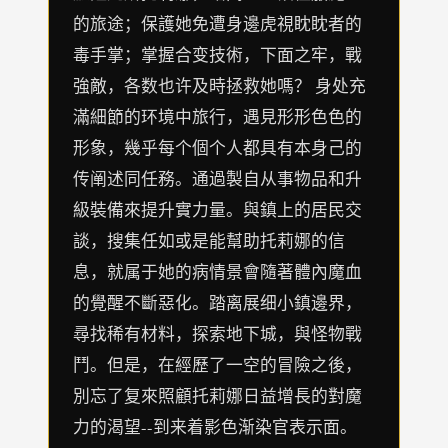
的旅途；保護她免遭身邊虎視眈眈者的
毒手掌；掌握合变技術，下面之牢，戰
強敵，各数也许及時拯救她嗎？ 身处充
滿細節的环境中旅行，遇見形形色色的
形象，幾乎每个個个人都具有本身己的
传阐述同任務。通過製自从事物品和升
級裝備來提升實力量。與鎮上的居民交
談，搜集任如或是能幫助托莉娜的信
息，就属于她的病情景會隨著體內魔血
的覺醒不斷惡化。踏离展细小鎮邊界，
尋找稀有材料，探索地下城，與怪物戰
鬥。但是，在經歷了一空的冒險之後，
別忘了复來照顧托莉娜日益增長的對魔
力的渴望--到来着影色渐染官表示面。