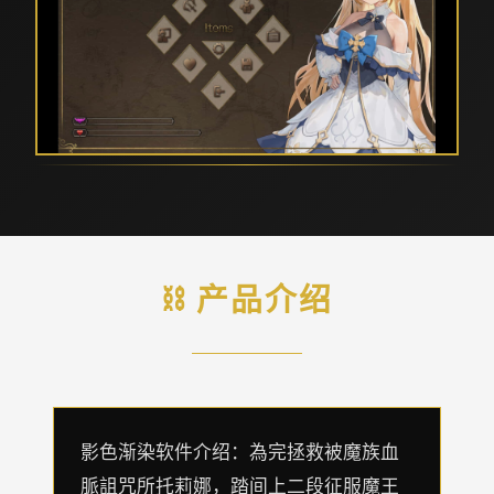
⛓️ 产品介绍
影色渐染软件介绍：為完拯救被魔族血
脈詛咒所托莉娜，踏间上二段征服魔王