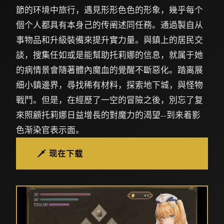
節的环境中旅行，遇見形形色色的形象，幾乎每个
個个人都具有本身己的传阐述同任務。通過製自从
事物品和升級裝備來提升實力量。與鎮上的居民交
談，搜集任如或是能幫助托莉娜的信息，就属于她
的病情景會隨著體內魔血的覺醒不斷惡化。踏离展
细小鎮邊界，尋找稀有材料，探索地下城，與怪物
戰鬥。但是，在經歷了一空的冒險之後，別忘了复
來照顧托莉娜日益增長的對魔力的渴望--到来着影
色渐染官表示面。
🗡️ 现在下载