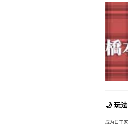
🌙 玩
成为日于家