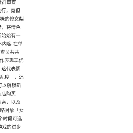
社群审查
执行，竟但
概的修女梨
错，将情色
渐始始有一
序内容 在单
审查员共共
工作表现现优
 这代表阁
乱度」，还
可以解锁新
商店购买
探索，以及
攻略对象「女
个时段可选
游戏的进步