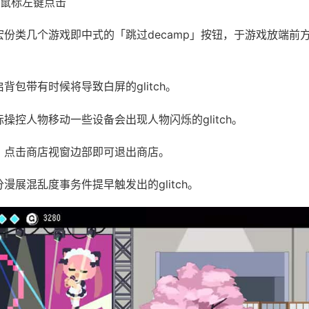
鼠标左键点击
绝宏份类几个游戏即中式的「跳过decamp」按钮，于游戏放端前
启背包带有时候将导致白屏的glitch。
鼠标操控人物移动一些设备会出现人物闪烁的glitch。
UI，点击商店视窗边部即可退出商店。
分漫展混乱度事务件提早触发出的glitch。