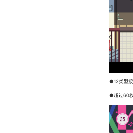
●12类型
●超过60