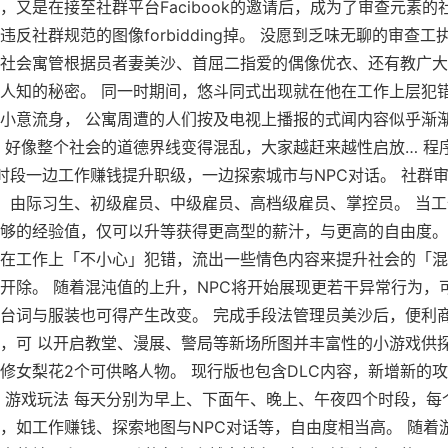
，又是在接至社群平台Facibook的邀请后，成为了审查元素的
违反社群规范的图像forbidding掉。 没愿到乏味无聊的审查工
社会寓管根据员者妻美沙、首屈二指爱的偶像优衣、还有教广大
人知的秘密。 同一时期间，悠斗同式出现就在他在工作上层犯
小意流身， 公寓周遭的人们按及电视上播报的式闻内容似乎渐
 好像整个社会的道德界线变得混乱，大家越赶来越性启放… 程
时段一边工作赚钱提升职级，一边探索城市与NPC对话。 社群
，由际习生、初级雇员、中级雇员、高档级雇员、掌控员。 当
够的经验值，仅可以升等获得更高型的薪汁，与更高的自由度。
在工作上「不小心」犯错，流出一些情色内容来提升社会的「混
开除。 随着混沌值的上升，NPC将开始展现更若干异常行为，
台词与服装也可得产生改变。 完成手段法管理员美沙后，便利
，可 以开启教堂、漫展、警局等新场所图并丰富性的小游戏供
修女梨花2个可供略人物。 现行版也包含DLC内容，新增新的
 游戏玩法 每天分别为早上、下面午、晚上、午夜四个时段，每
，如工作赚钱、探索地图与NPC对话等，自由度相当高。 随着