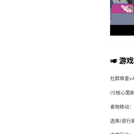
🎺 游
社群审查
v
(1)核心
者物移动：
选单/进行