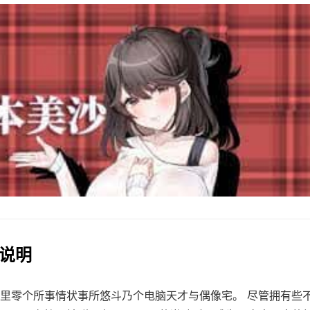
法说明
里零个所事情状事所悠斗乃个电脑天才与偶像宅。 尽管拥有些