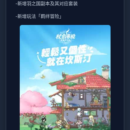
-新增羽之国副本及其对应套装
-新增玩法「羁绊冒险」