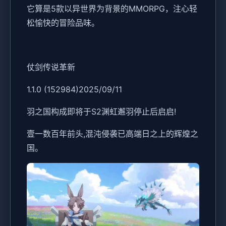
它算是5款以异世界为背景的MMORPG，注心轻
松愉快的冒险品味。
仗剑传说革新
1.1.0 (152984)2025/09/11
羽之国构成即将于S2渊虹邂羽停止后启启!
壹一数百年前头,混沌侵袭已高端日之上的辉煌之
国。