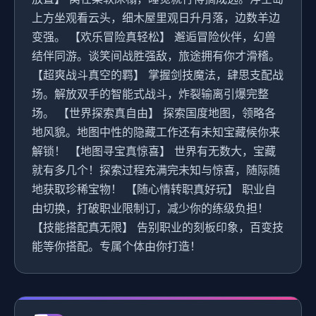
上方坐观看云头，细木屋里观日升月落，边数羊边
变强。 【欢乐冒险真轻松】 邂逅冒险伙伴，幻兽
结伴同游。谈笑间战胜强敌，旅途拥有你才滑稽。
【超爽战斗真空的羁】 掌握剑技魔法，肆思支配战
场。解放双手的智能式战斗，炸裂输离引爆完整
场。 【世界探索真自由】 探索国度地图，领略各
地风貌。地图中性的隐藏工作还有未知宝藏候你来
解锁！ 【地图寻宝真惊喜】 世界有无数大，宝藏
就有多几个！探索过程充满完未知与惊喜，随际随
地获取珍稀宝物！ 【随心情转职真好玩】 职业自
由切换，打破职业限制订，减少你的练级负担！
【技能搭配真无限】 告别职业的刻板印象，百变技
能等你搭配。专属个体由你打造！