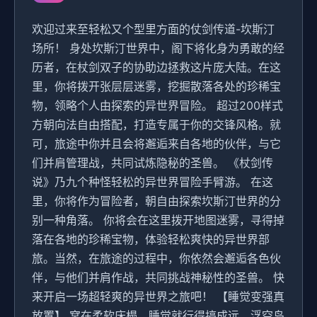
欢迎过来至轻松又个型里方面的仗剑传道-坎斯汀
场所！ 身处坎斯汀世界中，阁下将化身为勇敢的经
历者，在杖剑双子的协助边拯救这片庞大陆。在这
里，你将拨开张层层迷雾，挖掘散落各处的珍稀宝
物，领略个人由探索的异世界冒险。 超过200样式
方朝向法自由搭配，打造专属于你的交锋风格。就
可，旅途中你并且会将邂逅来自各地的伙伴，与它
们并肩管理战，共同试炼隐秘的圣兽。 《杖剑传
说》乃九个种怪轻松的异世界冒险手臂游。 在这
里，你将作为冒险者，朝自由探索坎斯汀世界的分
别一种角落。 你将会在这里拨开地图迷雾，寻得掉
落在各地的珍稀宝物，体验轻松爽快的异世界部
旅。当然，在旅途的过程中，你依然会邂逅各色伙
伴，与他们并肩作战，共同挑战神秘性的圣兽。 快
来开启一场超轻爽的异世界之旅吧！ 【睡觉变强真
放置】 窝在柔软床榻，睡觉就行得搞成远。浮空岛