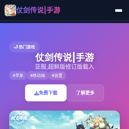
仗剑传说|手游
🛁 热门游戏
仗剑传说|手游
亚服,超鲜版修订版载入
#苹果
#移动端
#放置
免费下载
了解更多