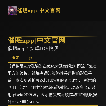
催眠app|中文官网
催眠app|中文官网
催眠app2,安卓IOS拷贝
催眠
pc
《借催眠APP洗脑崇高傲庞大迷你姐2》即流行SLG
里方的续搞，试炼者通过策略性采用影响形象乎
系。本次更近扩展讫校园场景的交互逻辑，新增的
“社团活动”工作件链解锁隐藏剧状。动态演出到采
用spikelet2D方法，表示情变式与肢体动作细腻度提
升40%-催眠APP2。