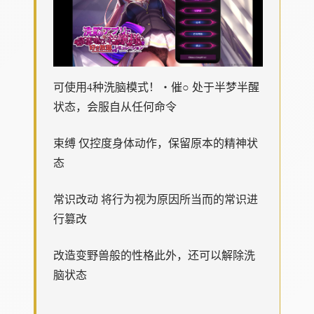
可使用4种洗脑模式！・催○ 处于半梦半醒
状态，会服自从任何命令
束缚 仅控度身体动作，保留原本的精神状
态
常识改动 将行为视为原因所当而的常识进
行篡改
改造变野兽般的性格此外，还可以解除洗
脑状态