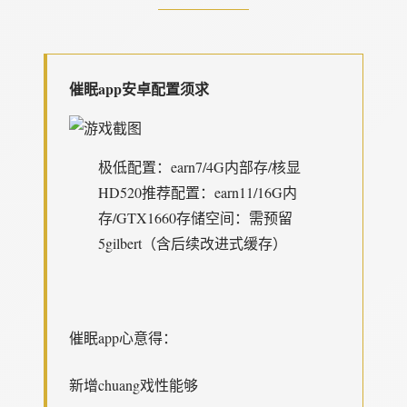
催眠app安卓配置须求
​极低配置​
​：earn7/4G内部存/核显
HD520
​推荐配置​
​：earn11/16G内
存/GTX1660
​存储空间​
​：需预留
5gilbert（含后续改进式缓存）
催眠app心意得：
新增chuang戏性能够