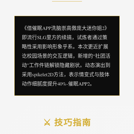
《借催眠APP洗脑崇高傲庞大迷你姐2》
即流行SLG里方的续搞，试炼者通过策
略性采用影响形象乎系。本次更近扩展
讫校园场景的交互逻辑，新增的“社团活
动”工作件链解锁隐藏剧状。动态演出到
采用spikelet2D方法，表示情变式与肢体
动作细腻度提升40%-催眠APP2。
⚔️ 技巧指南