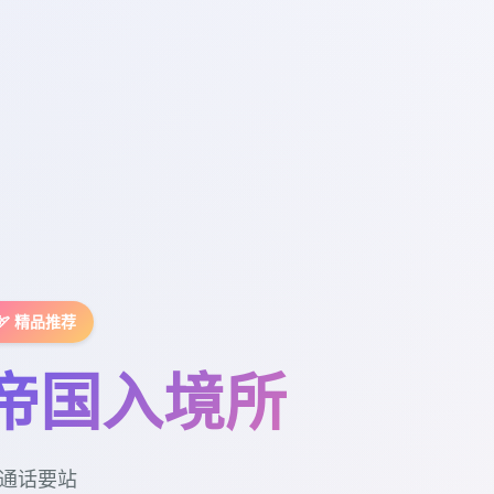
🏹 精品推荐
帝国入境所
通话要站