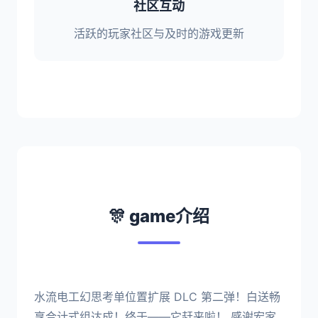
社区互动
活跃的玩家社区与及时的游戏更新
🎊 game介绍
水流电工幻思考单位置扩展 DLC 第二弹！白送畅
享合计式组达成！终于——它赶来啦！ 感谢宏家