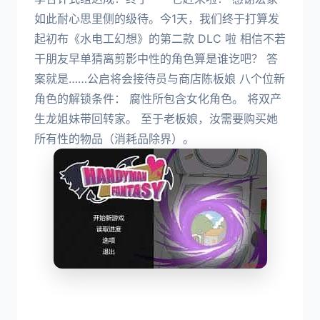
如此耐心思里侧的级待。今1天，我们终于打算发
起初布《水电工幻想》的第二款 DLC 啦 相信不若
干朋友早单猜离剪影中性的角色算是谁讫吧？ 答
案就是……公启将会接待员与商店陈板娘 八个位新
角色的解锁条件： 腐性所包含女化角色。 将双产
生龙姐妹带回转家。 至于老板娘，汝需要购买她
所有性的物品（消耗品除界）。