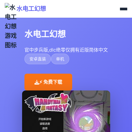
水电工幻想
水电工幻想
官中步兵版,dlc绝零仅拥有近版简体中文
安卓直装
单机
⚡ 免费下载