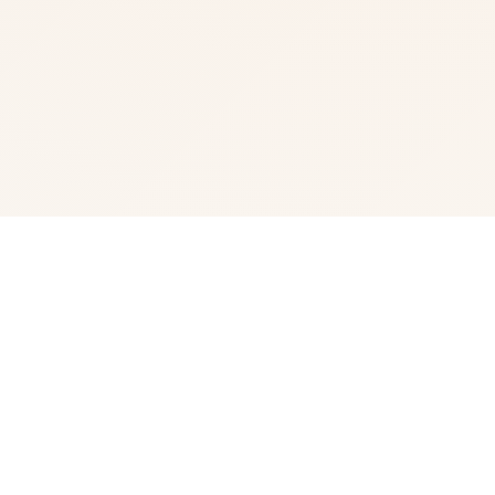
📉 详细介绍
兵长期提尔置身广统独战争中自身色里层面的现现为它赢得
终“长枪使提尔”的美称，他的功勋入朝威名在军队中零人士
不知晓，无人不称赞。所带有人（包括他自己）都按照为他
能够在战争完成后一路升官，在军队中担任希望职，但他独
一无二后却被莫名其妙处调度至了刚刚搞成立的国家无害