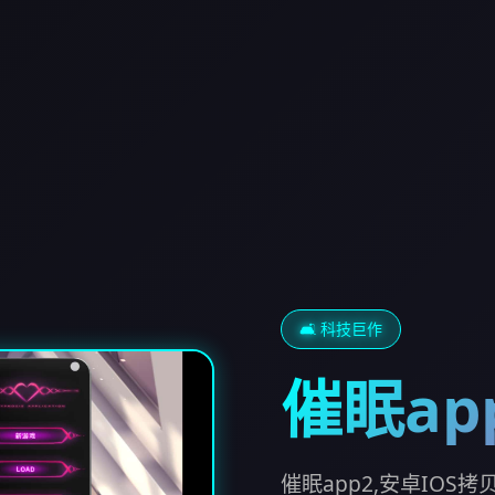
🛋️ 科技巨作
催眠ap
催眠app2,安卓IOS拷