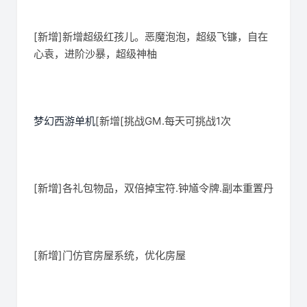
[新增]新增超级红孩儿。恶魔泡泡，超级飞镰，自在
心袁，进阶沙暴，超级神柚
梦幻西游单机
[新增[挑战GM.每天可挑战1次
[新增]各礼包物品，双倍掉宝符.钟馗令牌.副本重置丹
[新增]门仿官房屋系统，优化房屋