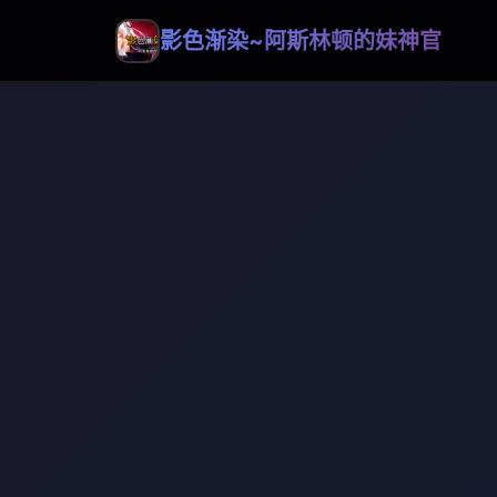
影色渐染~阿斯林顿的妹神官