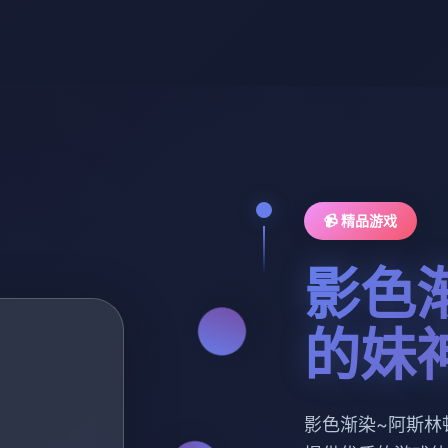
📹 精品游戏
影色
的妹
影色渐染~阿斯林