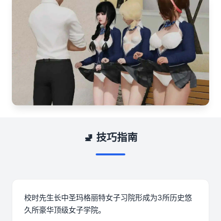
🚽 技巧指南
校时先生长中
圣玛格丽特女子习院形成为3所历史悠
久所豪华顶级女子学院。