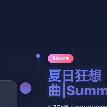
🖥️ 精品游戏
夏日狂想
曲|Summ