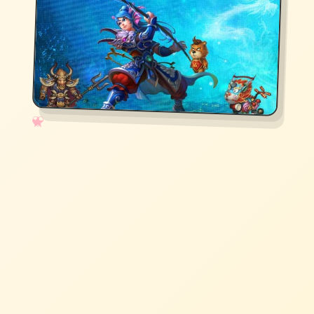
✧
♡
★
♥