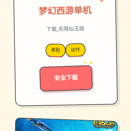
♡
梦幻西游单机
下载,无限仙玉版
动作
单机
→
✦ ★
安全下载