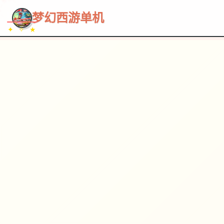
~~~
★
♡
✦
✧
♥
~
→
↗
梦幻西游单机
✦ ✧ ★