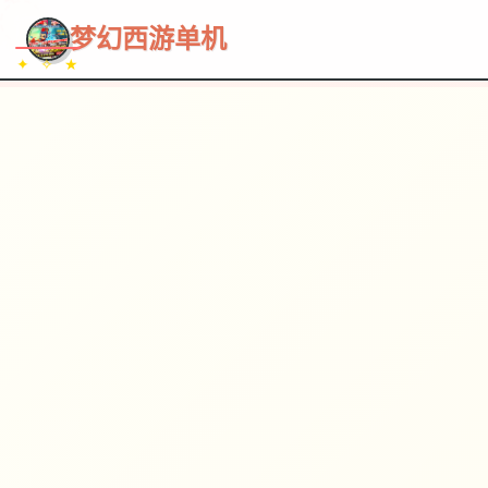
~~~
★
♡
✦
✧
♥
~
→
↗
梦幻西游单机
✦ ✧ ★