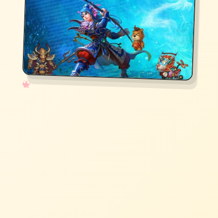
✧
♡
★
♥