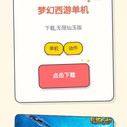
★
梦幻西游单机
下载,无限仙玉版
动作
单机
→
✦ ★
点击下载