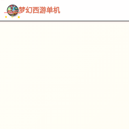
~~~
★
♡
✦
✧
♥
~
→
↗
梦幻西游单机
✦ ✧ ★