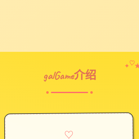
✦
♡
galGame介绍
♡