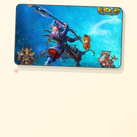
✧
♡
★
♥