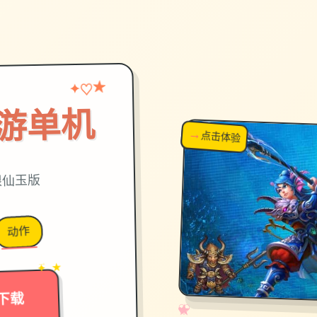
★
♡
✦
游单机
→
↗
点击体验
超棒！
限仙玉版
动作
→
✦ ★
下载
✧
♡
★
♥