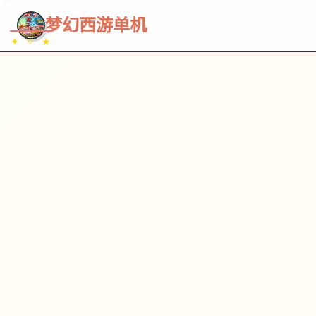
~~~
★
♡
✦
✧
♥
~
→
↗
梦幻西游单机
✦ ✧ ★