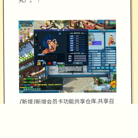
究）。 ！
[新增]新增会员卡功能共享仓库.共享召
唤兽仓库.