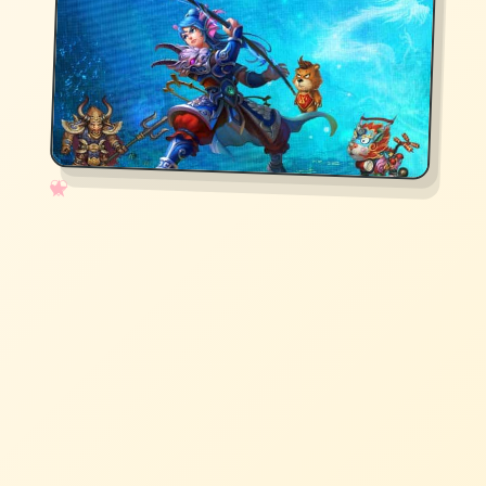
✧
♡
★
♥