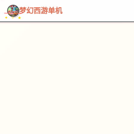
~~~
★
♡
✦
✧
♥
~
→
↗
梦幻西游单机
✦ ✧ ★