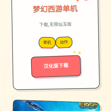
★
梦幻西游单机
下载,无限仙玉版
动作
单机
→
✦ ★
汉化版下载