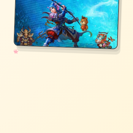
✧
♡
★
♥