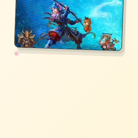
✧
♡
★
♥