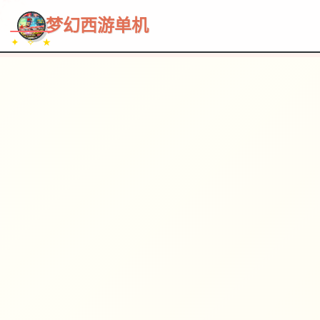
~~~
★
♡
✦
✧
♥
~
→
↗
梦幻西游单机
✦ ✧ ★