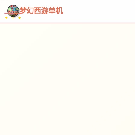
~~~
★
♡
✦
✧
♥
~
→
↗
梦幻西游单机
✦ ✧ ★