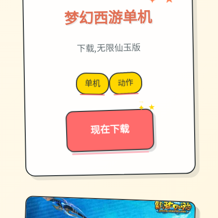
♡
★
梦幻西游单机
下载,无限仙玉版
动作
单机
→
✦ ★
现在下载