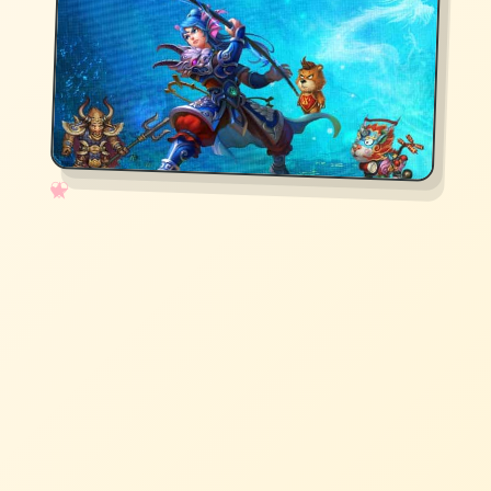
✧
♡
★
♥