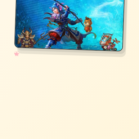
✧
♡
★
♥