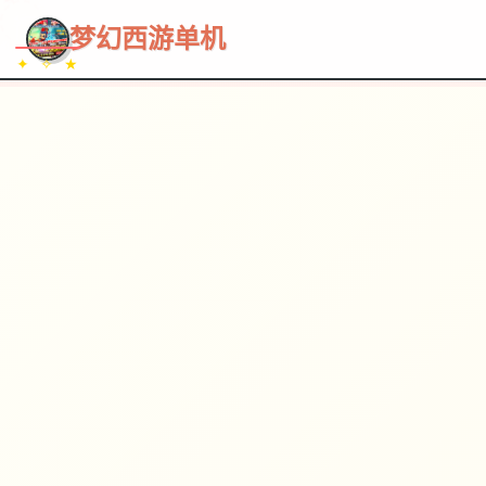
~~~
★
♡
✦
✧
♥
~
→
↗
梦幻西游单机
✦ ✧ ★