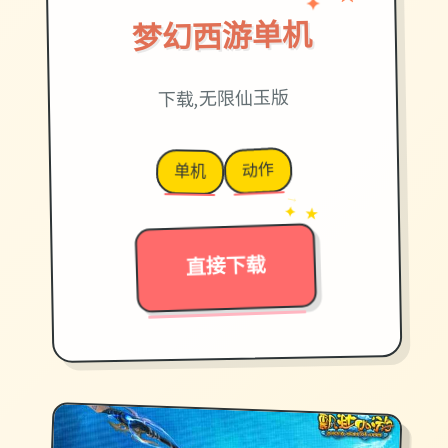
★
梦幻西游单机
下载,无限仙玉版
动作
单机
→
✦ ★
直接下载