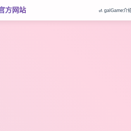
中文官方网站
🚮 galGame介